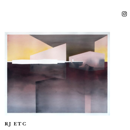
I
s
t
r
RJ ETC